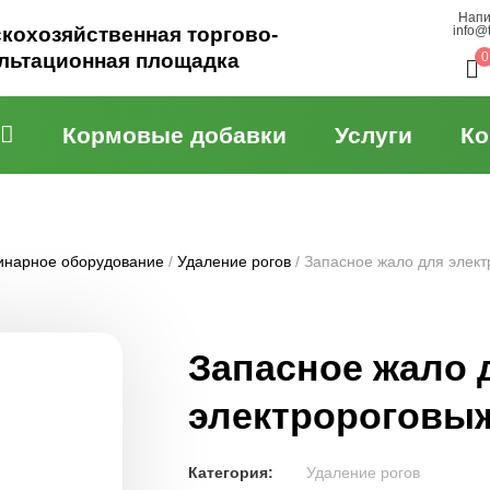
Напи
кохозяйственная торгово-
info@
льтационная площадка
0
Кормовые добавки
Услуги
Ко
инарное оборудование
/
Удаление рогов
/ Запасное жало для элект
Запасное жало 
электророговыж
Категория:
Удаление рогов