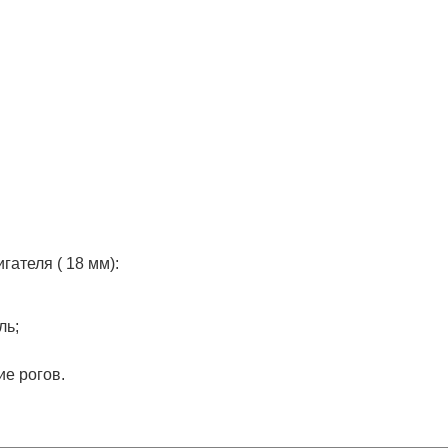
ателя ( 18 мм):
ль;
е рогов.