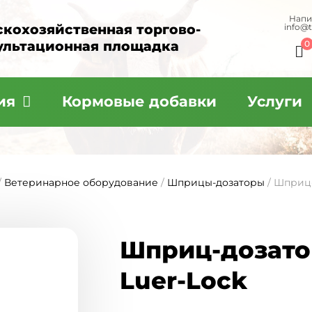
Напи
скохозяйственная торгово-
info@
ультационная площадка
0
ия
Кормовые добавки
Услуги
/
Ветеринарное оборудование
/
Шприцы-дозаторы
/ Шприц-
Шприц-дозатор
Luer-Lock