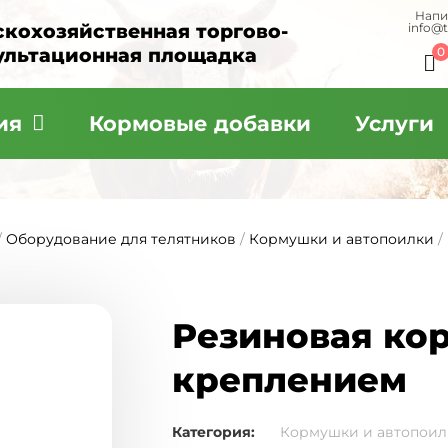
Напи
скохозяйственная торгово-
info@
ультационная площадка
0
ия
Кормовые добавки
Услуги
/
Оборудование для телятников
/
Кормушки и автопоилки
/
Резиновая кор
креплением
Категория:
Кормушки и автопоил