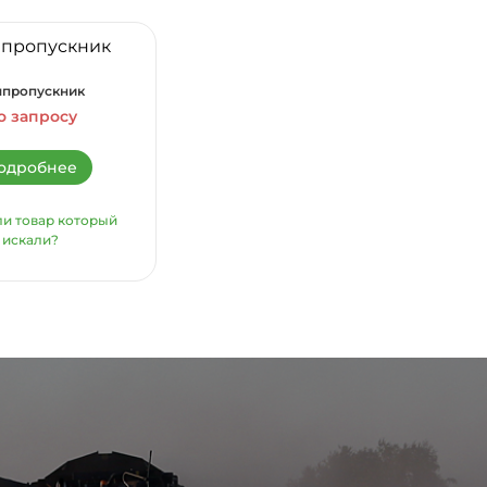
нпропускник
о запросу
одробнее
и товар который
искали?