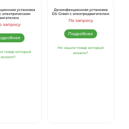
ционная установка
Дезинфекционная установка
с электрическим
DS-Green с электродвигателем
вигателем
По запросу
о запросу
Подробнее
одробнее
Не нашли товар который
и товар который
искали?
искали?