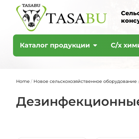
Сель
конс
Каталог продукции
С/х хим
Home
/
Новое сельскохозяйственное оборудование
Дезинфекционные