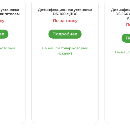
установка
Дезинфекционная установка
Дезинфек
двигателем
DS-160 с ДВС
DS-160 
д
су
По запросу
П
ее
Подробнее
П
 который
Не нашли товар который
Не нашл
искали?