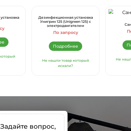
установка
Дезинфекционная установка
Унигрин 125 (Unigreen 125) c
Са
электродвигателем
су
П
По запросу
ее
П
Подробнее
 который
Не нашл
Не нашли товар который
искали?
Задайте вопрос,